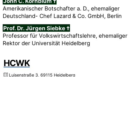
John C. Kornblum †
Amerikanischer Botschafter a. D., ehemaliger
Deutschland- Chef Lazard & Co. GmbH, Berlin
Prof. Dr. Jürgen Siebke †
Professor für Volkswirtschaftslehre, ehemaliger
Rektor der Universität Heidelberg
HCWK
Luisenstraße 3
,
69115 Heidelberg
+49 6221 707190
info@hcwk.de
Impressum
Datenschutz
© HCWK e. V.
Schnelle Links
Folgt uns